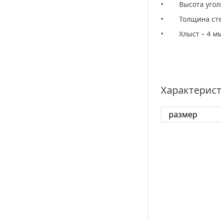
• Высота уголк
• Толщина стен
• Хлыст – 4 м
Характерист
размер